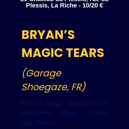
Plessis, La Riche - 10/20 €
BRYAN’S
MAGIC TEARS
(Garage
Shoegaze, FR)
Bryan’s Magic Tears sort son
quatrième album, Smoke
and Mirrors.