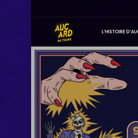
Skip
to
Content
L’HISTOIRE D’A
Aucard de To
Aucard de Tours, du 9 au 13