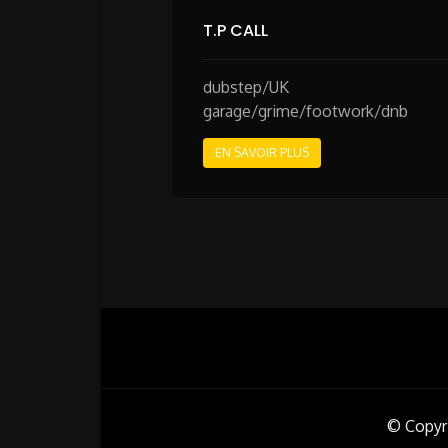
T.P CALL
dubstep/UK
garage/grime/footwork/dnb
EN SAVOIR PLUS
Pagination
des
publicatio
© Copyr