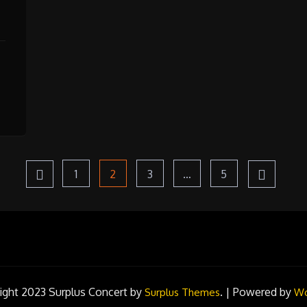
Page
1
Page
2
Page
3
…
Page
5
ns
ight 2023
Surplus Concert by
.
|
Powered by
Surplus Themes
Wo