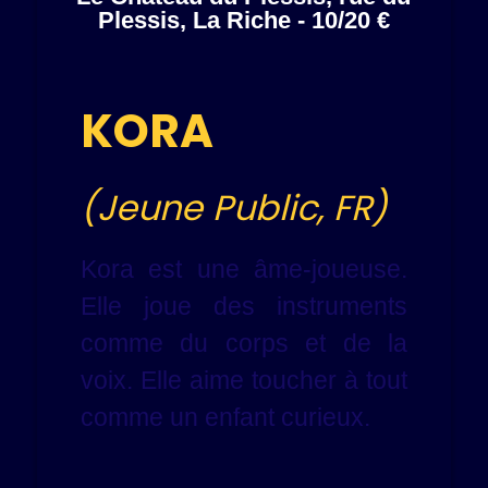
Plessis, La Riche - 10/20 €
KORA
(Jeune Public, FR)
Kora est une âme-joueuse.
Elle joue des instruments
comme du corps et de la
voix. Elle aime toucher à tout
comme un enfant curieux.