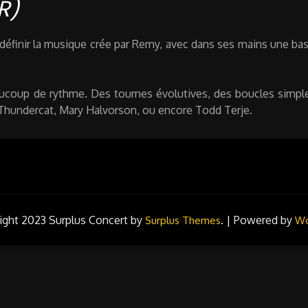
R)
t définir la musique crée par Remy, avec dans ses mains une bas
ucoup de rythme. Des tournes évolutives, des boucles simple
Thundercat, Mary Halvorson, ou encore Todd Terje.
ight 2023
Surplus Concert by
.
|
Powered by
Surplus Themes
Wo